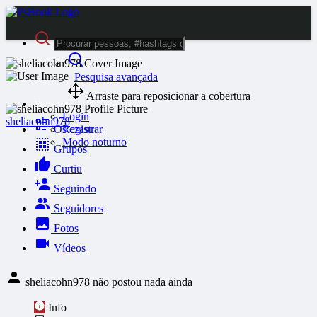
Pesquisa avançada
Arraste para reposicionar a cobertura
Visitante
Login
sheliacohn978
Oś czasu
Registrar
Modo noturno
Grupos
Curtiu
Seguindo
Seguidores
Fotos
Vídeos
sheliacohn978 não postou nada ainda
Info