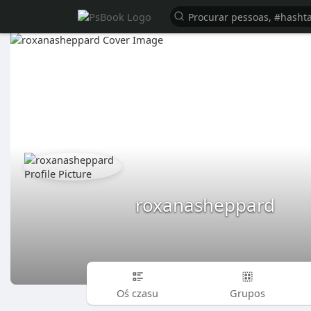
roxanasheppard
Oś czasu
Grupos