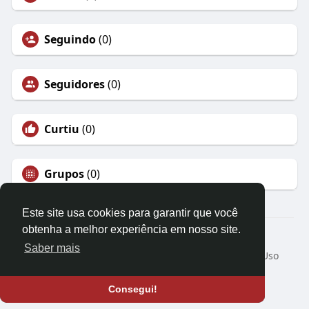
Seguindo
(0)
Seguidores
(0)
Curtiu
(0)
Grupos
(0)
Este site usa cookies para garantir que você
obtenha a melhor experiência em nosso site.
© 2026 PsBook
Saber mais
Início
Sobre
Contato
Privacidade
Termos de Uso
Peça um reembolso
Blog
Desenvolvedores
Linguagem
Consegui!