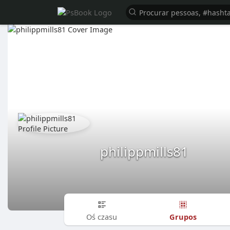
philippmills81
Grupos
Oś czasu