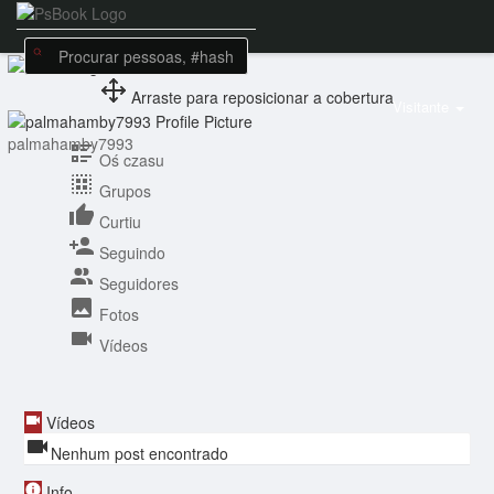
Arraste para reposicionar a cobertura
Visitante
palmahamby7993
Oś czasu
Grupos
Curtiu
Seguindo
Seguidores
Fotos
Vídeos
Vídeos
Nenhum post encontrado
Info