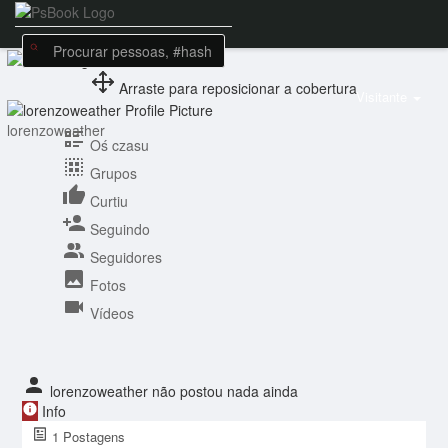
Arraste para reposicionar a cobertura
Visitante
lorenzoweather
Oś czasu
Grupos
Curtiu
Seguindo
Seguidores
Fotos
Vídeos
lorenzoweather não postou nada ainda
Info
1
Postagens