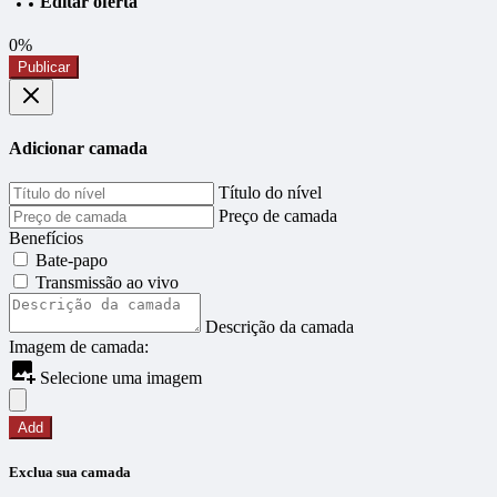
Editar oferta
0%
Publicar
Adicionar camada
Título do nível
Preço de camada
Benefícios
Bate-papo
Transmissão ao vivo
Descrição da camada
Imagem de camada:
Selecione uma imagem
Add
Exclua sua camada