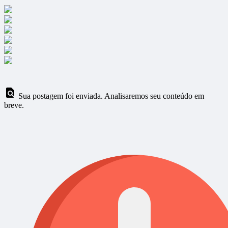
Sua postagem foi enviada. Analisaremos seu conteúdo em
breve.