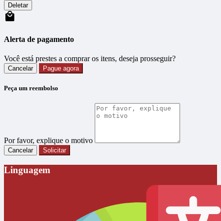
Deletar
Alerta de pagamento
Você está prestes a comprar os itens, deseja prosseguir?
Cancelar
Pague agora
Peça um reembolso
Por favor, explique o motivo
Cancelar
Solicitar
Linguagem