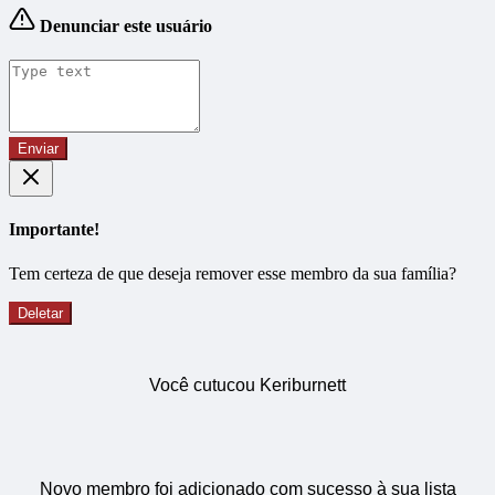
Denunciar este usuário
Enviar
Importante!
Tem certeza de que deseja remover esse membro da sua família?
Deletar
Você cutucou Keriburnett
Novo membro foi adicionado com sucesso à sua lista