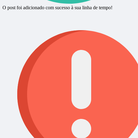
O post foi adicionado com sucesso à sua linha de tempo!