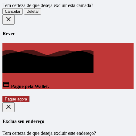
Tem certeza de que deseja excluir esta camada?
Cancelar
Deletar
Rever
Pague pela Wallet.
Pague agora
Exclua seu endereço
Tem certeza de que deseja excluir este endereço?