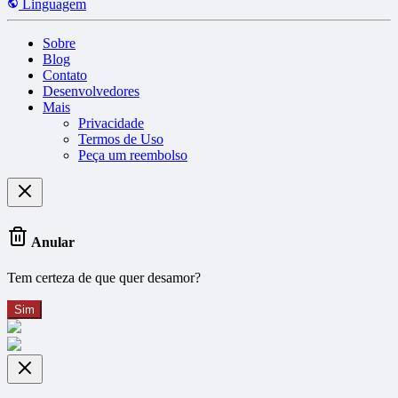
Linguagem
Sobre
Blog
Contato
Desenvolvedores
Mais
Privacidade
Termos de Uso
Peça um reembolso
Anular
Tem certeza de que quer desamor?
Sim