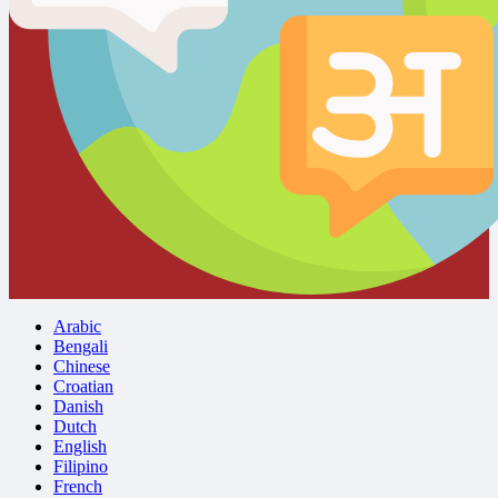
Arabic
Bengali
Chinese
Croatian
Danish
Dutch
English
Filipino
French