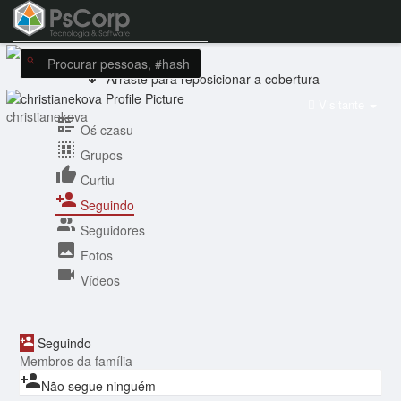
Arraste para reposicionar a cobertura
Visitante
christianekova
Oś czasu
Grupos
Curtiu
Seguindo
Seguidores
Fotos
Vídeos
Seguindo
Membros da família
Não segue ninguém