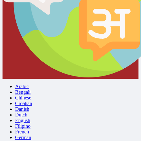
Arabic
Bengali
Chinese
Croatian
Danish
Dutch
English
Filipino
French
German