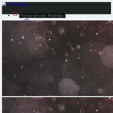
Pesquisa avançada
Visitante
Login
Registrar
Modo noturno