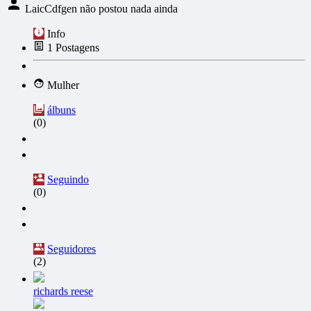
LaicCdfgen não postou nada ainda
Info
1
Postagens
Mulher
álbuns
(0)
Seguindo
(0)
Seguidores
(2)
richards reese