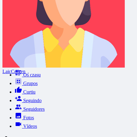
LaicCdfgen
Oś czasu
Grupos
Curtiu
Seguindo
Seguidores
Fotos
Vídeos