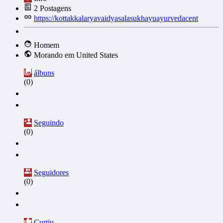
2
Postagens
https://kottakkalaryavaidyasalasukhayuayurvedacent
Homem
Morando em United States
álbuns
(0)
Seguindo
(0)
Seguidores
(0)
Curtiu