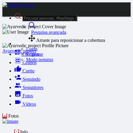
Pesquisa avançada
Arraste para reposicionar a cobertura
Visitante
Login
Ayurvedic project
Oś czasu
Registrar
Modo noturno
Grupos
Curtiu
Seguindo
Seguidores
Fotos
Vídeos
Fotos
Info