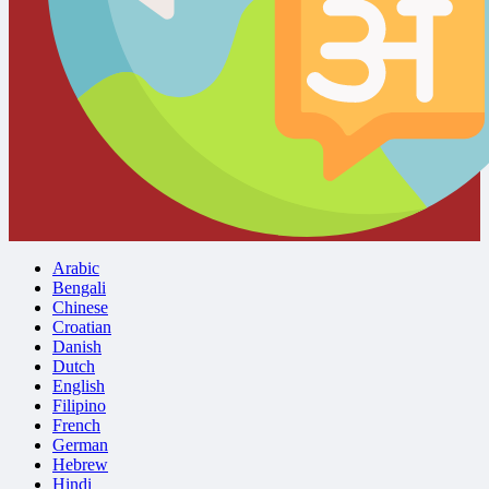
Arabic
Bengali
Chinese
Croatian
Danish
Dutch
English
Filipino
French
German
Hebrew
Hindi